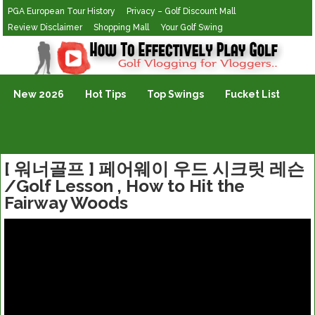
PGA European Tour History
Privacy – Golf Discount Mall
Review Disclaimer
Shopping Mall
Your Golf Swing
Golf Vlogging For Vlogging
New 2026
Hot Tips
Top Swings
Fucket List
[ 워너골프 ] 페어웨이 우드 시크릿 레슨
/Golf Lesson , How to Hit the
Fairway Woods