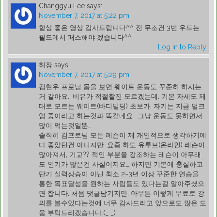
Changgyu Lee
says:
November 7, 2017 at 5:22 pm
항상 좋은 영상 감사드립니다^^ 전 무조건 3번 우드는
필드에서 패스해야 겠습니다^^
Log in to Reply
허장
says:
November 7, 2017 at 5:29 pm
김현우 프로님 몸을 보면 웨이트 운동도 꾸준히 하시는
거 같아요.. 비유가 적절할진 모르겠는데. 기본 자세도 제
대로 모르는 웨이트(바디빌딩) 초보가, 자기는 지금 벌크
업 중이라고 하는것과 똑같네요.. 그냥 운동도 못하면서
많이 먹는것일뿐…
솔직히 김프로님 모든 레슨이 제 개인적으로 생각하기에
다 좋았던건 아니지만. 요즘 하도 유투브(온라인) 레슨이
많아져서, 기교?? 적인 부분을 강조하는 레슨이 아무래
도 인기가 많은건 사실이지요… 하지만 기본에 충실하고
단기 실력상승이 아닌 최소 2~3년 이상 꾸준한 연습을
통한 목표달성을 원하는 사람들도 있다는걸 알아주셨으
면 합니다. 처음 댓글남기지만, 아무튼 이렇게 무료로 강
의를 볼수있다는것에 너무 감사드리고 앞으로도 많은 도
움 부탁드리겠습니다.(_ _)