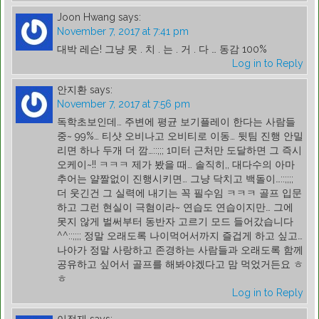
Joon Hwang
says:
November 7, 2017 at 7:41 pm
대박 레슨! 그냥 못 . 치 . 는 . 거 . 다 … 동감 100%
Log in to Reply
안지환
says:
November 7, 2017 at 7:56 pm
독학초보인데… 주변에 평균 보기플레이 한다는 사람들
중~ 99%… 티샷 오비나고 오비티로 이동… 뒷팀 진행 안밀
리면 하나 두개 더 깜…::;;; 1미터 근처만 도달하면 그 즉시
오케이~!! ㅋㅋㅋ 제가 봤을 때… 솔직히,, 대다수의 아마
추어는 얄짤없이 진행시키면… 그냥 닥치고 백돌이…::;;;;
더 웃긴건 그 실력에 내기는 꼭 필수임 ㅋㅋㅋ 골프 입문
하고 그런 현실이 극혐이라~ 연습도 연습이지만… 그에
못지 않게 벌써부터 동반자 고르기 모드 들어갔습니다
^^::;;;; 정말 오래도록 나이먹어서까지 즐겁게 하고 싶고…
나아가 정말 사랑하고 존경하는 사람들과 오래도록 함께
공유하고 싶어서 골프를 해봐야겠다고 맘 먹었거든요 ㅎ
ㅎ
Log in to Reply