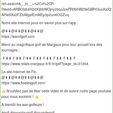
ref=search&__tn__=%2Cd%2CP-
R&eid=ARBOIsb4H2dXijhbWOjnyz6qJJcePR0bhW25kGBPrGuxXaX2
AP40IXv2FZloMgstEmMEp3p2un6OGZuq
Notre site internet pour en savoir plus sur l'app :
@⬇︎⬇︎@⬇︎⬇︎@⬇︎⬇︎@⬇︎⬇︎@
https://warofgolf.com
Merci au magnifique golf de Margaux pour leur accueil lors des
tournages :
⬇︎⬇︎
⬇︎⬇︎
⬇︎⬇︎
⬇︎⬇︎
⬇︎⬇︎
⬇︎⬇︎
⬇︎⬇︎
https://www.relais-margaux.fr/fr-fr/golf?page_id=31304
Le site internet de Flo
@⬇︎⬇︎@⬇︎⬇︎@⬇︎⬇︎@⬇︎⬇︎@
https://www.floalesgolf.com/
N'oubliez pas de liker cette vidéo et de suivre notre page youtube
pour nous soutenir !
A bientôt les war-golfeurs !
#golf #impactaugolf #coursdegolf