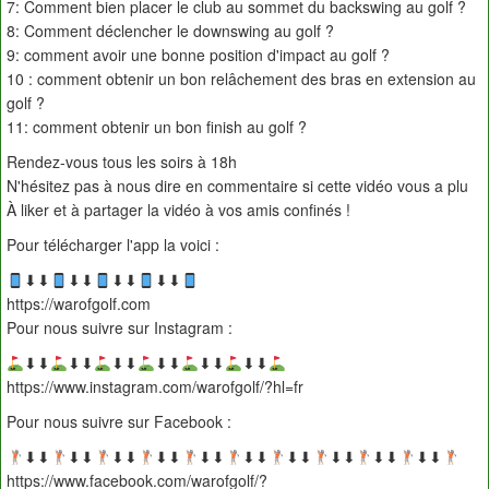
7: Comment bien placer le club au sommet du backswing au golf ?
8: Comment déclencher le downswing au golf ?
9: comment avoir une bonne position d'impact au golf ?
10 : comment obtenir un bon relâchement des bras en extension au
golf ?
11: comment obtenir un bon finish au golf ?
Rendez-vous tous les soirs à 18h
N'hésitez pas à nous dire en commentaire si cette vidéo vous a plu
À liker et à partager la vidéo à vos amis confinés !
Pour télécharger l'app la voici :
⬇︎⬇︎
⬇︎⬇︎
⬇︎⬇︎
⬇︎⬇︎
https://warofgolf.com
Pour nous suivre sur Instagram :
⬇︎⬇︎
⬇︎⬇︎
⬇︎⬇︎
⬇︎⬇︎
⬇︎⬇︎
⬇︎⬇︎
https://www.instagram.com/warofgolf/?hl=fr
Pour nous suivre sur Facebook :
⬇︎⬇︎
⬇︎⬇︎
⬇︎⬇︎
⬇︎⬇︎
⬇︎⬇︎
⬇︎⬇︎
⬇︎⬇︎
⬇︎⬇︎
⬇︎⬇︎
⬇︎⬇︎
https://www.facebook.com/warofgolf/?