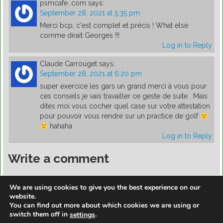
psmcafe .com
says:
September 28, 2021 at 5:35 pm
Merci bcp, c'est complet et précis ! What else
comme dirait Georges !!!
Log in to Reply
Claude Carrouget
says:
September 28, 2021 at 6:20 pm
super exercice les gars un grand merci à vous pour
ces conseils je vais travailler ce geste de suite . Mais
dites moi vous cocher quel case sur votre attestation
pour pouvoir vous rendre sur un practice de golf
hahaha
Log in to Reply
Write a comment
You must be
logged in
to post a comment.
We are using cookies to give you the best experience on our
website.
You can find out more about which cookies we are using or
switch them off in
.
settings
https://golfdiscountmall.com/Tax_Credit