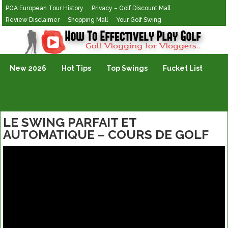
PGA European Tour History
Privacy – Golf Discount Mall
Review Disclaimer
Shopping Mall
Your Golf Swing
Golf Vlogging For Vlogging
New 2026
Hot Tips
Top Swings
Fucket List
LE SWING PARFAIT ET
AUTOMATIQUE – COURS DE GOLF