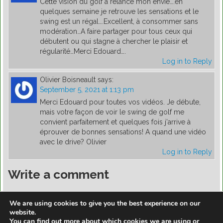
Cette vision du golf a relancé mon envie….en
quelques semaine je retrouve les sensations et le
swing est un régal….Excellent, à consommer sans
modération…A faire partager pour tous ceux qui
débutent ou qui stagne à chercher le plaisir et
régularité…Merci Edouard….
Log in to Reply
Olivier Boisneault
says:
September 5, 2021 at 1:13 pm
Merci Edouard pour toutes vos vidéos. Je débute,
mais votre façon de voir le swing de golf me
convient parfaitement et quelques fois j'arrive à
éprouver de bonnes sensations! A quand une vidéo
avec le drive? Olivier
Log in to Reply
Write a comment
You must be
logged in
to post a comment.
We are using cookies to give you the best experience on our
website.
You can find out more about which cookies we are using or