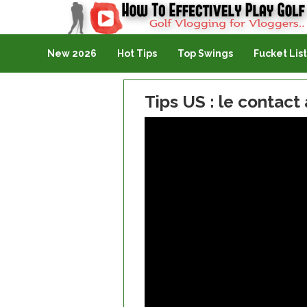
Golf Vlogging For Vlogging
New 2026
Hot Tips
Top Swings
Fucket List
Tips US : le contact 