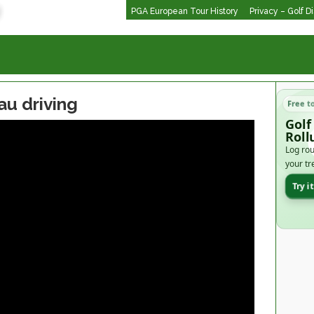
PGA European Tour History
Privacy – Golf D
au driving
Free t
Golf
Roll
Log rou
your tr
Try i