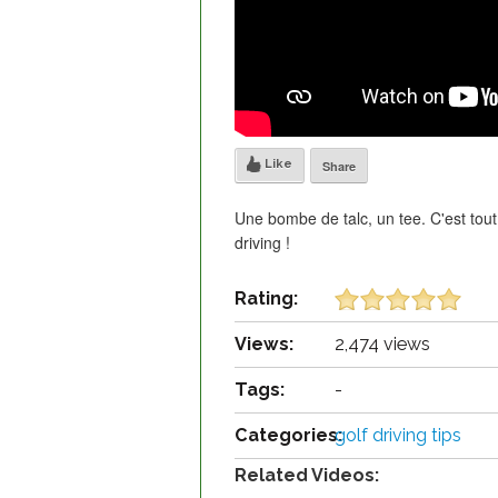
Like
Share
Une bombe de talc, un tee. C'est tout
driving !
Rating:
Views:
2,474 views
Tags:
-
Categories:
golf driving tips
Related Videos: