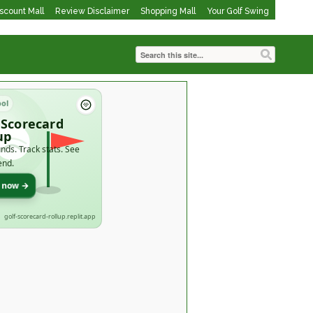
iscount Mall
Review Disclaimer
Shopping Mall
Your Golf Swing
ool
 Scorecard
up
nds. Track stats. See
end.
t now →
golf-scorecard-rollup.replit.app